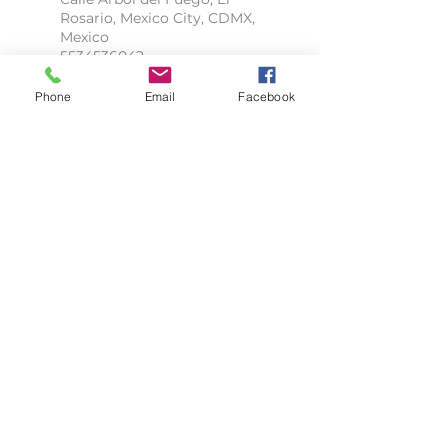
Rosario, Mexico City, CDMX,
Mexico
5534536042
gineco.galica@gmail.com
Phone
Email
Facebook
Agenda tu cita aquí
Contáctame por WhatsApp
Consulta horarios
¿Qué opinan de mi?