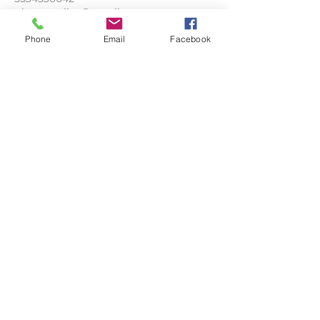
gineco.galica@gmail.com
Phone
Email
Facebook
Agenda tu cita aquí
Contáctame por WhatsApp
Consulta horarios
¿Qué opinan de mi?
¿Quién soy?